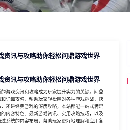
戏资讯与攻略助你轻松问鼎游戏世界
戏资讯与攻略助你轻松问鼎游戏世界
新的游戏资讯和攻略成为玩家提升实力的关键。问鼎
讯和详细攻略，帮助玩家轻松应对各种游戏挑战，快
态，还是经典游戏的深度攻略，本站都能一站式满足
站的内容特色、最新游戏资讯、实用攻略技巧，以及
通过系统的内容布局，帮助玩家更好地理解和应用各