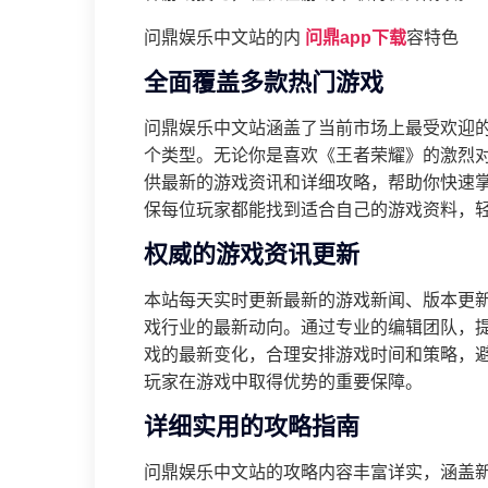
问鼎娱乐中文站的内
问鼎app下载
容特色
全面覆盖多款热门游戏
问鼎娱乐中文站涵盖了当前市场上最受欢迎
个类型。无论你是喜欢《王者荣耀》的激烈
供最新的游戏资讯和详细攻略，帮助你快速
保每位玩家都能找到适合自己的游戏资料，
权威的游戏资讯更新
本站每天实时更新最新的游戏新闻、版本更
戏行业的最新动向。通过专业的编辑团队，
戏的最新变化，合理安排游戏时间和策略，
玩家在游戏中取得优势的重要保障。
详细实用的攻略指南
问鼎娱乐中文站的攻略内容丰富详实，涵盖