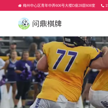
梅州中心区青年中弄606号大楼D座28层608室
1