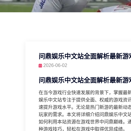
问鼎娱乐中文站全面解析最新游
2026-06-02
问鼎娱乐中文站全面解析最新游
在当今游戏行业快速发展的背景下，掌握最
娱乐中文站专注于提供全面、权威的游戏资
速提升游戏水平。无论是热门新游的最新动
玩家的需求。本文将详细介绍问鼎娱乐中文
如何利用本站资源在游戏世界中问鼎巅峰。
种游戏技巧，轻松在游戏中取得优异成绩。