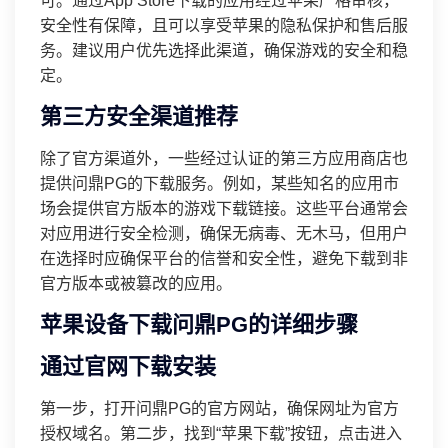
可。通过App Store下载的应用经过苹果严格审核，
安全性有保障，且可以享受苹果的隐私保护和售后服
务。建议用户优先选择此渠道，确保游戏的安全和稳
定。
第三方安全渠道推荐
除了官方渠道外，一些经过认证的第三方应用商店也
提供问鼎PG的下载服务。例如，某些知名的应用市
场会提供官方版本的游戏下载链接。这些平台通常会
对应用进行安全检测，确保无病毒、无木马，但用户
在选择时应确保平台的信誉和安全性，避免下载到非
官方版本或被篡改的应用。
苹果设备下载问鼎PG的详细步骤
通过官网下载安装
第一步，打开问鼎PG的官方网站，确保网址为官方
授权域名。第二步，找到“苹果下载”按钮，点击进入