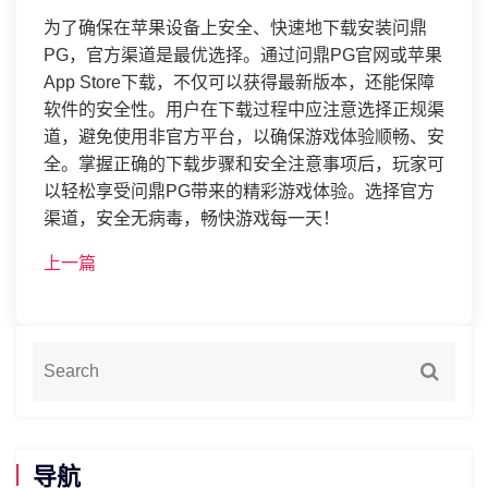
为了确保在苹果设备上安全、快速地下载安装问鼎
PG，官方渠道是最优选择。通过问鼎PG官网或苹果
App Store下载，不仅可以获得最新版本，还能保障
软件的安全性。用户在下载过程中应注意选择正规渠
道，避免使用非官方平台，以确保游戏体验顺畅、安
全。掌握正确的下载步骤和安全注意事项后，玩家可
以轻松享受问鼎PG带来的精彩游戏体验。选择官方
渠道，安全无病毒，畅快游戏每一天！
上一篇
导航