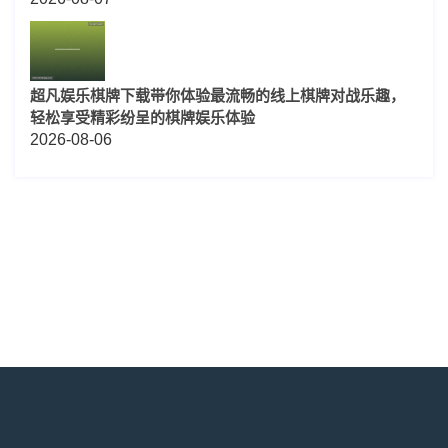
超凡娱乐棋牌下载带你体验最流畅的线上棋牌对战乐趣，
轻松享受精彩纷呈的棋牌娱乐体验
2026-08-06