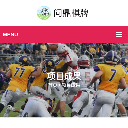
项目成果
首页
项目成果