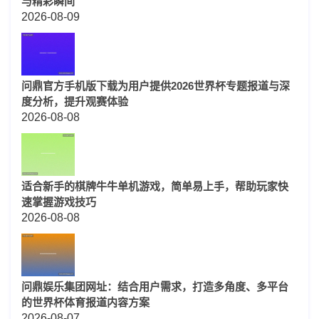
与精彩瞬间
2026-08-09
问鼎官方手机版下载为用户提供2026世界杯专题报道与深
度分析，提升观赛体验
2026-08-08
适合新手的棋牌牛牛单机游戏，简单易上手，帮助玩家快
速掌握游戏技巧
2026-08-08
问鼎娱乐集团网址：结合用户需求，打造多角度、多平台
的世界杯体育报道内容方案
2026-08-07