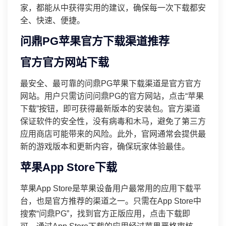
家，都能从中获得实用的建议，确保每一次下载都安
全、快速、便捷。
问鼎PG苹果官方下载渠道推荐
官方官方网站下载
最安全、最可靠的问鼎PG苹果下载渠道是官方官方
网站。用户只需访问问鼎PG的官方网站，点击“苹果
下载”按钮，即可获得最新版本的安装包。官方渠道
保证软件的安全性，没有病毒和木马，避免了第三方
应用商店可能带来的风险。此外，官网通常会提供最
新的游戏版本和更新内容，确保玩家体验最佳。
苹果App Store下载
苹果App Store是苹果设备用户最常用的应用下载平
台，也是官方推荐的渠道之一。只需在App Store中
搜索“问鼎PG”，找到官方正版应用，点击下载即