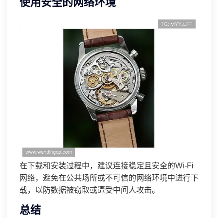
使用安全的网络环境
在下载和安装过程中，建议连接稳定且安全的Wi-Fi
网络，避免在公共场所或不可信的网络环境中进行下
载，以防数据被窃取或遭受中间人攻击。
总结