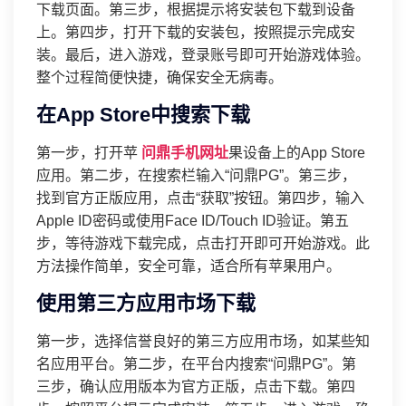
下载页面。第三步，根据提示将安装包下载到设备
上。第四步，打开下载的安装包，按照提示完成安
装。最后，进入游戏，登录账号即可开始游戏体验。
整个过程简便快捷，确保安全无病毒。
在App Store中搜索下载
第一步，打开苹
问鼎手机网址
果设备上的App Store
应用。第二步，在搜索栏输入“问鼎PG”。第三步，
找到官方正版应用，点击“获取”按钮。第四步，输入
Apple ID密码或使用Face ID/Touch ID验证。第五
步，等待游戏下载完成，点击打开即可开始游戏。此
方法操作简单，安全可靠，适合所有苹果用户。
使用第三方应用市场下载
第一步，选择信誉良好的第三方应用市场，如某些知
名应用平台。第二步，在平台内搜索“问鼎PG”。第
三步，确认应用版本为官方正版，点击下载。第四